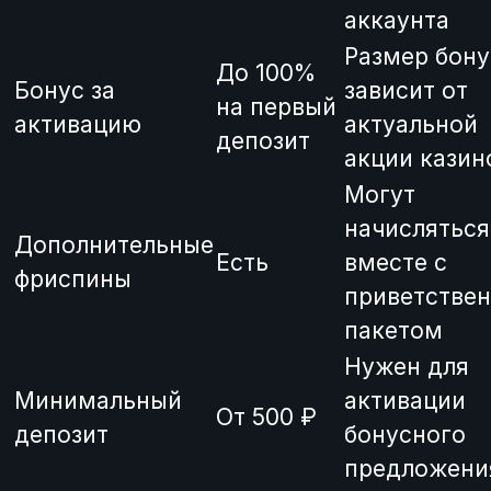
аккаунта
Размер бону
До 100%
Бонус за
зависит от
на первый
активацию
актуальной
депозит
акции казин
Могут
начисляться
Дополнительные
Есть
вместе с
фриспины
приветстве
пакетом
Нужен для
Минимальный
активации
От 500 ₽
депозит
бонусного
предложени