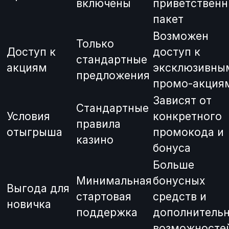
включены
приветствен
пакет
Возможен
Только
Доступ к
доступ к
стандартные
акциям
эксклюзивны
предложения
промо-акция
Зависят от
Стандартные
Условия
конкретного
правила
отыгрыша
промокода и
казино
бонуса
Больше
Минимальная
бонусных
Выгода для
стартовая
средств и
новичка
поддержка
дополнитель
возможносте