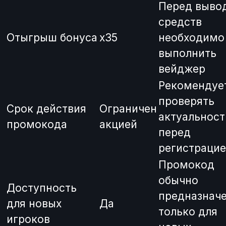
Перед выво
средств
Отыгрыш бонуса
x35
необходимо
выполнить
вейджер
Рекомендуе
проверять
Срок действия
Ограничен
актуальност
промокода
акцией
перед
регистраци
Промокод
обычно
Доступность
предназнач
для новых
Да
только для
игроков