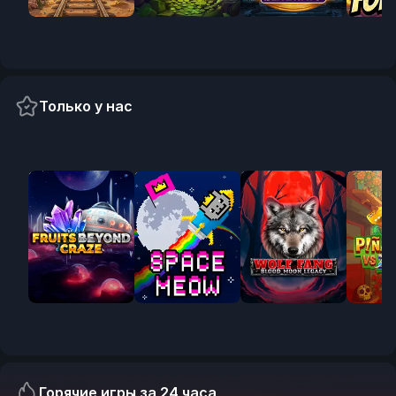
Только у нас
Exclusive
Exclusive
Pre-release
Pre-
Горячие игры за 24 часа