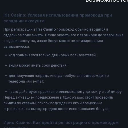
Iris Casino: Условия использования промокода при
создании аккаунта
При регистрации в
Iris Casino
промокод обычно вводится в
отдельное поле анкеты. Важно указать его без ошибок до завершения
создания аккаунта, иначе бонус может не активироваться
автоматически.
код применяется только для новых пользователей;
акция может иметь срок действия;
для получения награды иногда требуется подтверждение
телефона или e-mail;
часто действуют правила по минимальному депозиту и вейджеру.
Перед активацией предложения в
Ирис Казино
стоит проверить
лимиты по ставкам, список подходящих игр и возможные
ограничения на вывод средств после использования бонуса.
Ирис Казино: Как пройти регистрацию с промокодом