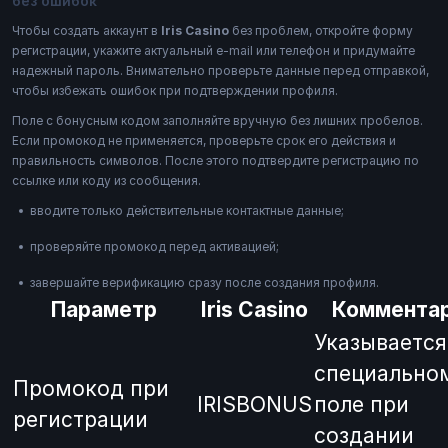
без ошибок
Чтобы создать аккаунт в
Iris Casino
без проблем, откройте форму
регистрации, укажите актуальный e-mail или телефон и придумайте
надежный пароль. Внимательно проверьте данные перед отправкой,
чтобы избежать ошибок при подтверждении профиля.
Поле с бонусным кодом заполняйте вручную без лишних пробелов.
Если промокод не применяется, проверьте срок его действия и
правильность символов. После этого подтвердите регистрацию по
ссылке или коду из сообщения.
вводите только действительные контактные данные;
проверяйте промокод перед активацией;
завершайте верификацию сразу после создания профиля.
Параметр
Iris Casino
Коммента
Указывается
специально
Промокод при
IRISBONUS
поле при
регистрации
создании