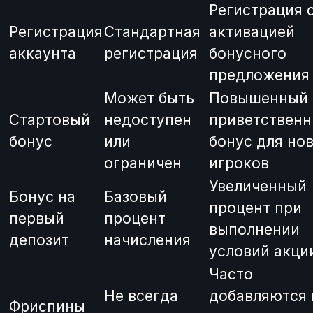
Регистрация 
Регистрация
Стандартная
активацией
аккаунта
регистрация
бонусного
предложения
Может быть
Повышенный
Стартовый
недоступен
приветствен
бонус
или
бонус для но
ограничен
игроков
Увеличенный
Бонус на
Базовый
процент при
первый
процент
выполнении
депозит
начисления
условий акци
Часто
Не всегда
добавляются 
Фриспины