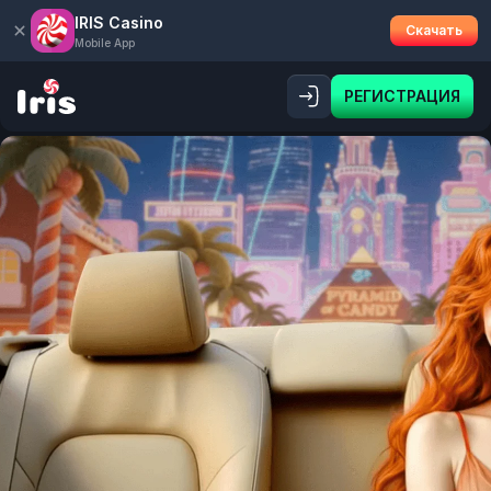
IRIS Casino
Скачать
Mobile App
РЕГИСТРАЦИЯ